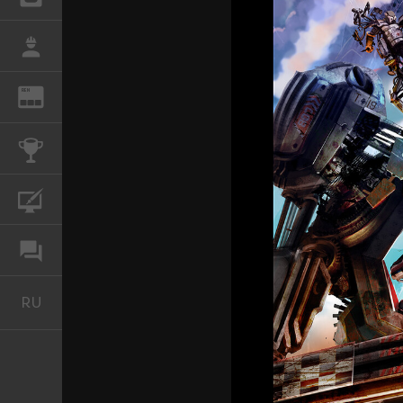
РАБОТА
REN
ЖУРНАЛ
КОНКУРСЫ
КУРСЫ
ФОРУМ
RU
Русский