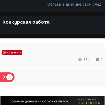
Оставь в дизайне свой след!
Конкурсная работа
Сохранить
116
1
0