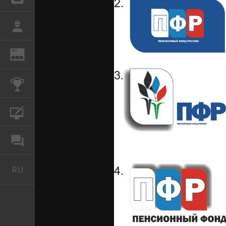
РАБОТА
REN
ЖУРНАЛ
КОНКУРСЫ
КУРСЫ
ФОРУМ
RU
Русский