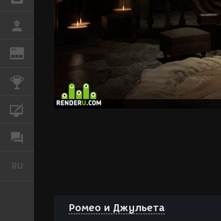
РАБОТА
REN
ЖУРНАЛ
КОНКУРСЫ
КУРСЫ
ФОРУМ
RU
Русский
Ромео и Джульета