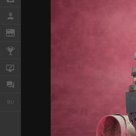
РАБОТА
REN
ЖУРНАЛ
КОНКУРСЫ
КУРСЫ
ФОРУМ
RU
Русский