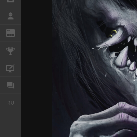
РАБОТА
REN
ЖУРНАЛ
КОНКУРСЫ
КУРСЫ
ФОРУМ
RU
Русский