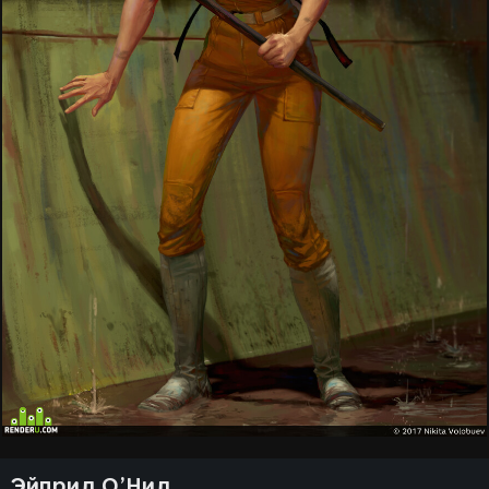
Эйприл О’Нил