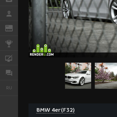
РАБОТА
REN
ЖУРНАЛ
КОНКУРСЫ
КУРСЫ
ФОРУМ
RU
Русский
BMW 4er(F32)