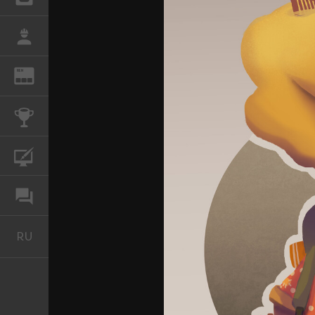
РАБОТА
REN
ЖУРНАЛ
КОНКУРСЫ
КУРСЫ
ФОРУМ
RU
Русский