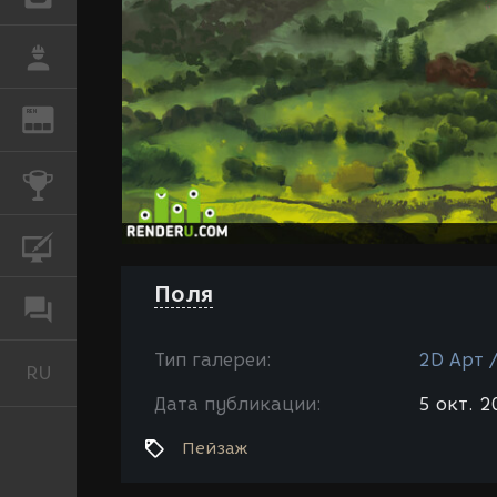
РАБОТА
REN
ЖУРНАЛ
КОНКУРСЫ
КУРСЫ
Поля
ФОРУМ
Тип галереи:
2D Арт 
RU
Русский
Дата публикации:
5 окт. 2
Пейзаж