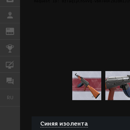
РАБОТА
REN
ЖУРНАЛ
КОНКУРСЫ
КУРСЫ
ФОРУМ
RU
Русский
Синяя изолента