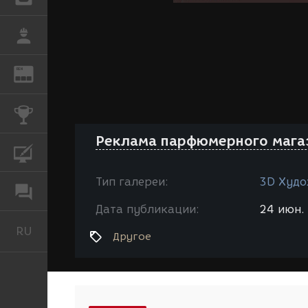
РАБОТА
REN
ЖУРНАЛ
КОНКУРСЫ
Реклама парфюмерного мага
КУРСЫ
Тип галереи:
3D Худо
ФОРУМ
Дата публикации:
24 июн. 
RU
Русский
Другое