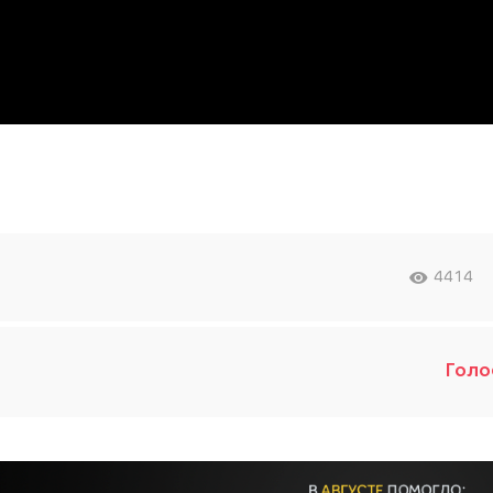
4414
Голо