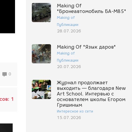
Making Of
"Бронеавтомобиль БА-М85"
Making of
Публикации
28.07.2026
Making Of "Язык даров"
Making of
Публикации
20.07.2026
0
Журнал продолжает
выходить — благодаря New
Art School. Интервью с
сов:
1
основателем школы Егором
Гришиным
Интересное из сети
15.07.2026