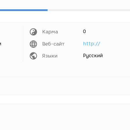
Карма
0
и
Веб-сайт
http://
Языки
Русский