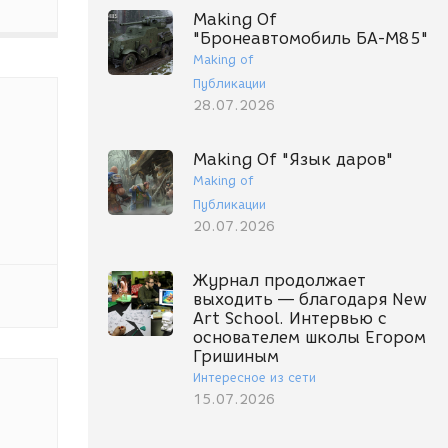
Making Of
"Бронеавтомобиль БА-М85"
Making of
Публикации
28.07.2026
Making Of "Язык даров"
Making of
Публикации
20.07.2026
Журнал продолжает
выходить — благодаря New
Art School. Интервью с
основателем школы Егором
Гришиным
Интересное из сети
15.07.2026