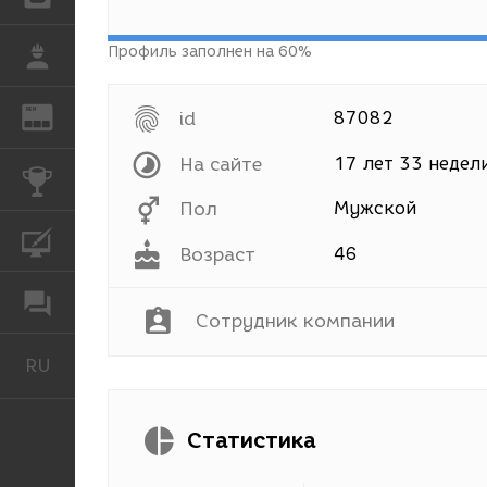
Профиль заполнен на 60%
РАБОТА
REN
ЖУРНАЛ
id
87082
На сайте
17 лет 33 недел
КОНКУРСЫ
Пол
Мужской
КУРСЫ
Возраст
46
ФОРУМ
Сотрудник компании
RU
Русский
Статистика