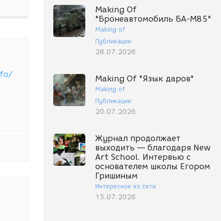
Making Of
"Бронеавтомобиль БА-М85"
Making of
Публикации
28.07.2026
fo/
Making Of "Язык даров"
Making of
Публикации
20.07.2026
Журнал продолжает
выходить — благодаря New
Art School. Интервью с
основателем школы Егором
Гришиным
Интересное из сети
15.07.2026