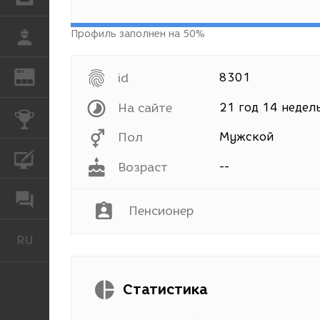
Профиль заполнен на 50%
РАБОТА
REN
ЖУРНАЛ
id
8301
На сайте
21 год 14 недел
КОНКУРСЫ
Пол
Мужской
КУРСЫ
Возраст
--
ФОРУМ
Пенсионер
RU
Русский
Статистика