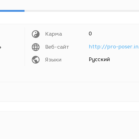
Карма
0
ь
Веб-сайт
http://pro-poser.in
Языки
Русский