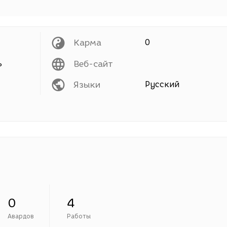
Карма
0
ь
Веб-сайт
Языки
Русский
0
4
Авардов
Работы