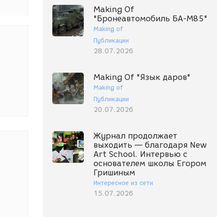
Making Of
"Бронеавтомобиль БА-М85"
Making of
Публикации
28.07.2026
Making Of "Язык даров"
Making of
Публикации
20.07.2026
Журнал продолжает
выходить — благодаря New
Art School. Интервью с
основателем школы Егором
Гришиным
Интересное из сети
15.07.2026