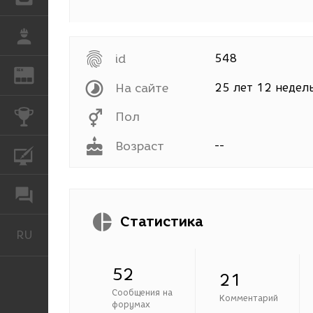
РАБОТА
id
548
REN
ЖУРНАЛ
На сайте
25 лет 12 недел
КОНКУРСЫ
Пол
Возраст
--
КУРСЫ
ФОРУМ
Статистика
RU
Русский
52
21
Сообщения на
Комментарий
форумах