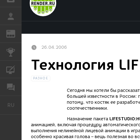
РАБОТА
REN
ЖУРНАЛ
26.04.2006
КОНКУРСЫ
Технология LI
КУРСЫ
РАЗНОЕ
ФОРУМ
Сегодня мы хотели бы рассказат
большей известности в России: 
потому, что костяк ее разработ
RU
Русский
соотечественники.
Назначение пакета
LIFESTUDIO:
анимацией, включая процедуру автоматического 
выполнения нелинейной лицевой анимации в игра
особенно красивая голова – вещь полезная во в