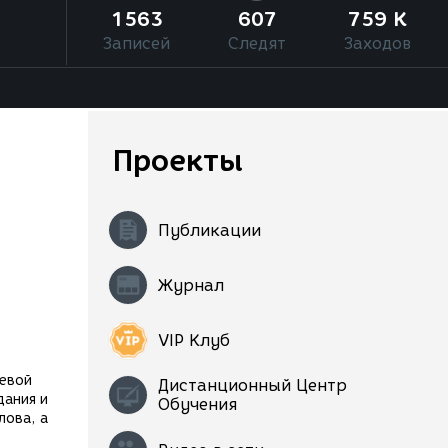
1563
607
759 K
Записей
Следят
Заходов
Проекты
Публикации
Журнал
VIP Клуб
цевой
Дистанционный Центр
дания и
Обучения
лова, а