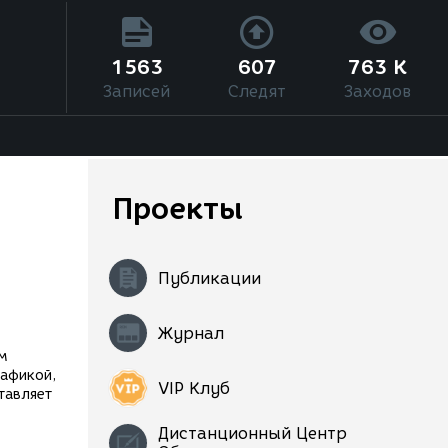
1563
607
763 K
Записей
Следят
Заходов
Проекты
Публикации
Журнал
ом
рафикой,
VIP Клуб
тавляет
Дистанционный Центр