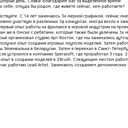
обрый день, Слава! Благодарим Вас за выделенное время!
о себе, откуда Вы родом, где живёте сейчас, кем работаете?
ствуйте. С 14 лет занимаюсь 3х мерной графикой, сейчас мне
оянно участвую в различных 3д конкурсах, иногда везло и за
первый опыт работы на фрилансе в игровой индустрии на прое
 там же в Омске с ребятами, которые также были увлечены 3х 
орый организовал студию Арт Восток, где мы занимались аутс
 я и получил опыт создания игровых лоуполи моделей. Затем рабо
ы Эйзенвальна в Беларусии. Затем я переехал в Санкт-Петербу
ле устроился в компанию Sperasoft, где проработал 3 года, 2
й опыт в создании моделей в ZBrush. Следующим местом работ
йчас работаю Lead Artist. Занимаюсь созданием демонических 