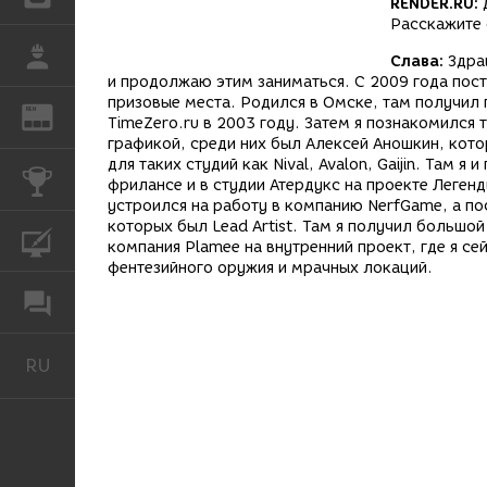
RENDER.RU:
Д
Расскажите 
РАБОТА
Слава:
Здрав
и продолжаю этим заниматься. С 2009 года пост
призовые места. Родился в Омске, там получил 
REN
ЖУРНАЛ
TimeZero.ru в 2003 году. Затем я познакомился
графикой, среди них был Алексей Аношкин, кот
для таких студий как Nival, Avalon, Gaijin. Там
КОНКУРСЫ
фрилансе и в студии Атердукс на проекте Легенд
устроился на работу в компанию NerfGame, а пос
которых был Lead Artist. Там я получил большо
КУРСЫ
компания Plamee на внутренний проект, где я се
фентезийного оружия и мрачных локаций.
ФОРУМ
RU
Русский