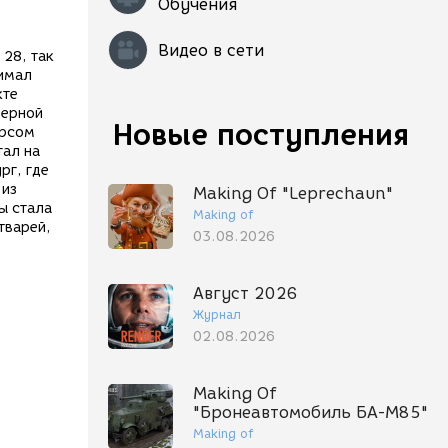
Обучения
Видео в сети
 28, так
нимал
кте
мерной
Новые поступления
орсом
тал на
рг, где
 из
Making Of "Leprechaun"
ы стала
Making of
тварей,
03.08.2026
Август 2026
Журнал
02.08.2026
Making Of
"Бронеавтомобиль БА-М85"
Making of