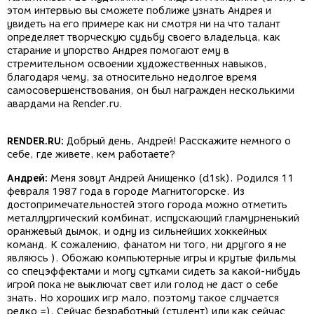
этом интервью вы сможете поближе узнать Андрея и
увидеть на его примере как ни смотря ни на что талант
определяет творческую судьбу своего владельца, как
старание и упорство Андрея помогают ему в
стремительном освоении художественных навыков,
благодаря чему, за относительно недолгое время
самосовершенствования, он был награжден несколькими
авардами на Render.ru.
RENDER.RU:
Добрый день, Андрей! Расскажите немного о
себе, где живете, кем работаете?
Андрей:
Меня зовут Андрей Анищенко (d1sk). Родился 11
февраля 1987 года в городе Магнитогорске. Из
достопримечательностей этого города можно отметить
металлургический комбинат, испускающий гламурненький
оранжевый дымок, и одну из сильнейших хоккейных
команд. К сожалению, фанатом ни того, ни другого я не
являюсь ). Обожаю компьютерные игры и крутые фильмы
со спецэффектами и могу сутками сидеть за какой-нибудь
игрой пока не выключат свет или голод не даст о себе
знать. Но хороших игр мало, поэтому такое случается
редко =). Сейчас безработный (студент) или как сейчас