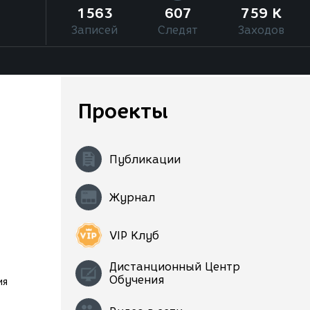
1563
607
759 K
Записей
Следят
Заходов
Проекты
Публикации
Журнал
VIP Клуб
Дистанционный Центр
Обучения
ия