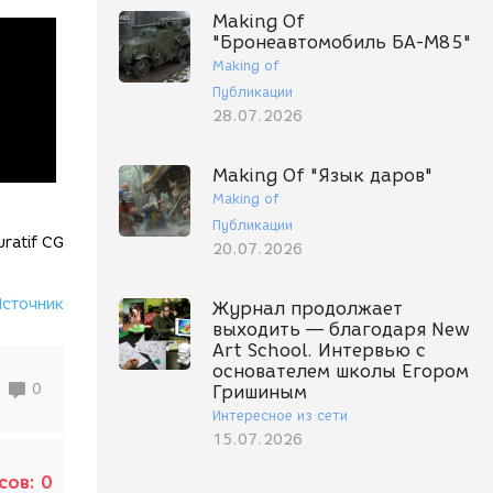
Making Of
"Бронеавтомобиль БА-М85"
Making of
Публикации
28.07.2026
Making Of "Язык даров"
Making of
Публикации
uratif CG
20.07.2026
Источник
Журнал продолжает
выходить — благодаря New
Art School. Интервью с
основателем школы Егором
0
Гришиным
Интересное из сети
15.07.2026
сов:
0