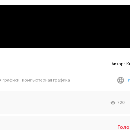
Автор:
K
я графики
компьютерная графика
720
Голо