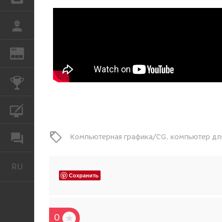
РАБОТА
REN
ЖУРНАЛ
КОНКУРСЫ
КУРСЫ
Компьютерная графика/CG
компьютер дл
ФОРУМ
RU
Русский
Сохранить
0