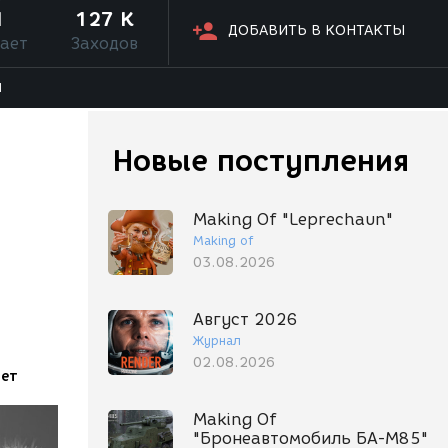
1
127 K
ДОБАВИТЬ В КОНТАКТЫ
ает
Заходов
Я
Новые поступления
Making Of "Leprechaun"
Making of
03.08.2026
Август 2026
Журнал
02.08.2026
чет
Making Of
"Бронеавтомобиль БА-М85"