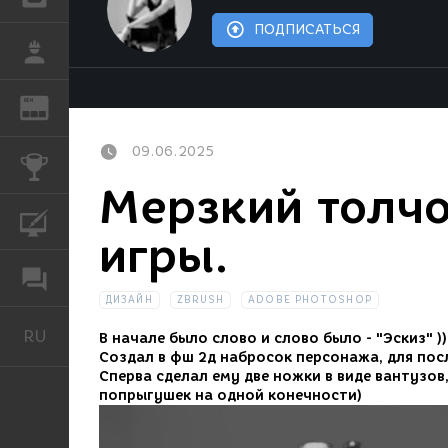
ПОДПИСАТЬСЯ
РАБОТА
REN
ЖУРНАЛ
09.06.2025
КОНКУРСЫ
Мерзкий толчо
КУРСЫ
игры.
ФОРУМ
ДИЗАЙН
ZBRUSH
ADOBE PHOTOSHOP
RU
Русский
В начале было слово и слово было - "Эскиз" ))
Создал в фш 2д набросок персонажа, для пос
Сперва сделал ему две ножки в виде вантузо
попрыгушек на одной конечности)