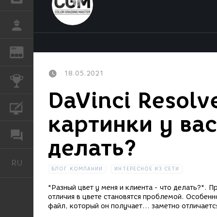
РАБОТА
REN
ЖУРНАЛ
18.05.2021
КОНКУРСЫ
DaVinci Resolv
КУРСЫ
картинки у вас
ФОРУМ
делать?
RU
Русский
БЛОГ КОМПАНИИ
ИНТЕРЕСНОЕ ИЗ СЕТИ
"Разный цвет у меня и клиента - что делать?". 
отличия в цвете становятся проблемой. Особенн
файл, который он получает... заметно отличаетс