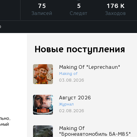
75
5
176 K
Записей
Следят
Заходов
О
Новые поступления
Making Of "Leprechaun"
Making of
03.08.2026
Август 2026
Журнал
02.08.2026
льно,
ьный
Making Of
"Бронеавтомобиль БА-М85"