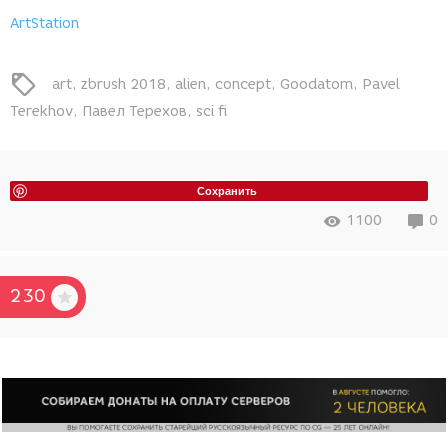
ArtStation
art
zbrush 2018
alien
concept
Goodatom
Pavel
Terekhov
Павел Терехов
sci fi
Сохранить
1100
0
230