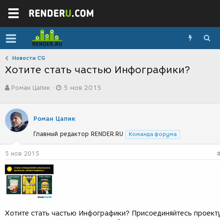
Новости CG
Хотите стать частью Инфографики?
А
Д
Роман Цапик
5 ноя 2015
в
а
т
т
о
а
р
с
Роман Цапик
т
о
Главный редактор RENDER.RU
е
з
Команда форума
м
д
ы
а
5 ноя 2015
н
и
я
Хотите стать частью Инфографики? Присоединяйтесь проект