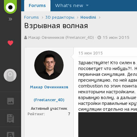
Forums
What's new
Forums
3D редакторы
Houdini
Взрывная волная
А
Д
Макар Овчинников (Freelancer_4D)
15 июн 2015
в
а
т
т
о
а
15 июн 2015
р
с
т
о
Здравствуйте! Кто силен 
е
з
посоветует что нибудь?!.
м
д
первичная симуляция. Дел
Гость
ы
а
пресимуляцию, по ней адв
н
combustion по этим поинта
Макар Овчинников
и
некоторыми настройками. 
я
взрывную волну, а дальше 
(Freelancer_4D)
ГАЛЕРЕЯ
настройки правильные крут
Активный участник
симуляции отдельно на мик
Рейтинг
7
ПУБЛИКАЦИИ
БЛОГИ