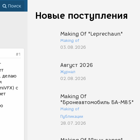
Поиск
Новые поступления
Making Of "Leprechaun"
Making of
03.08.2026
#1
т
Август 2026
ет
Журнал
, делаю
02.08.2026
м
miVFX) с
нет
Making Of
"Бронеавтомобиль БА-М85"
сю
Making of
Публикации
28.07.2026