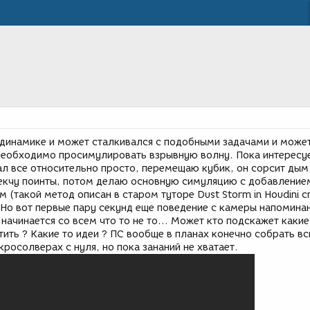
в динамике и может сталкивался с подобными задачами и може
 Необходимо просимулировать взрывную волну. Пока интересу
ал все относительно просто, перемещаю кубик, он сорсит дым
екчу поинты, потом делаю основную симуляцию с добавление
м (такой метод описан в старом туторе Dust Storm in Houdini c
Но вот первые пару секунд еще поведение с камеры напомина
начинается со всем что то не то... Может кто подскажет какие
ить ? Какие то идеи ? ПС вообще в планах конечно собрать в
росолверах с нуля, но пока зананий не хватает.