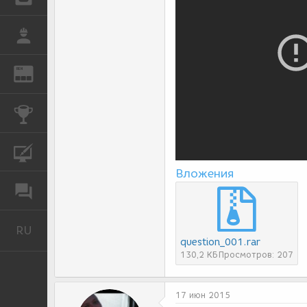
РАБОТА
REN
ЖУРНАЛ
КОНКУРСЫ
КУРСЫ
Вложения
ФОРУМ
RU
Русский
question_001.rar
130,2 КБ
Просмотров: 207
17 июн 2015