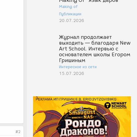
Making Of "Язык даров"
Making of
Публикации
20.07.2026
Журнал продолжает
выходить — благодаря New
Art School. Интервью с
основателем школы Егором
Гришиным
Интересное из сети
15.07.2026
#2