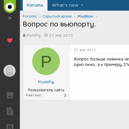
Forums
What's new
Forums
Скрытый архив
Mudbox
Вопрос по вьюпорту.
А
Д
PlushFly
31 янв 2015
в
а
т
т
о
а
31 янв 2015
р
с
P
т
о
Вопрос больше новичка че
е
з
одно окно, а к примеру 2
м
д
Гость
ы
а
н
PlushFly
и
я
Пользователь сайта
ГАЛЕРЕЯ
Рейтинг
2
ПУБЛИКАЦИИ
БЛОГИ