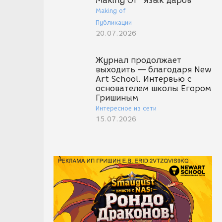
Making Of "Язык даров"
Making of
Публикации
20.07.2026
Журнал продолжает
выходить — благодаря New
Art School. Интервью с
основателем школы Егором
Гришиным
Интересное из сети
15.07.2026