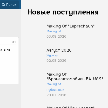
Поиск
Новые поступления
Making Of "Leprechaun"
Making of
03.08.2026
#1
ать не
Август 2026
Журнал
02.08.2026
Making Of
"Бронеавтомобиль БА-М85"
Making of
Публикации
28.07.2026