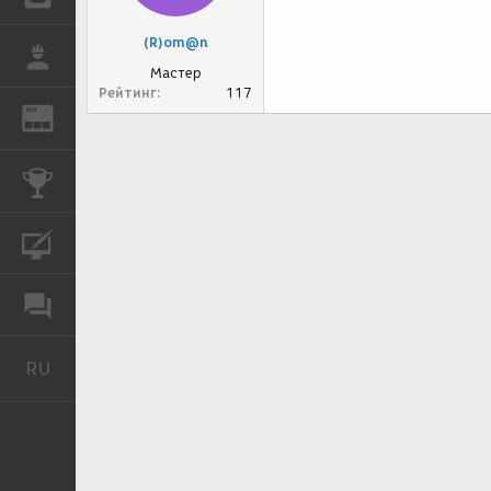
(R)om@n
РАБОТА
Мастер
Рейтинг
117
REN
ЖУРНАЛ
КОНКУРСЫ
КУРСЫ
ФОРУМ
RU
Русский