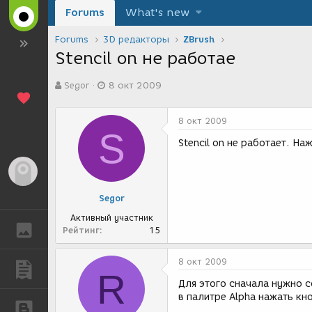
Forums
What's new
Forums
3D редакторы
ZBrush
Stencil on не работае
А
Д
Segor
8 окт 2009
в
а
т
т
о
а
8 окт 2009
р
с
S
т
о
Stencil on не работает. Н
е
з
м
д
Гость
ы
а
н
Segor
и
я
Активный участник
ГАЛЕРЕЯ
Рейтинг
15
8 окт 2009
ПУБЛИКАЦИИ
R
Для этого сначала нужно с
в палитре Alpha нажать кн
БЛОГИ