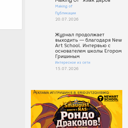
Making Of "Язык даров"
Making of
Публикации
20.07.2026
Журнал продолжает
выходить — благодаря New
Art School. Интервью с
основателем школы Егором
Гришиным
Интересное из сети
15.07.2026