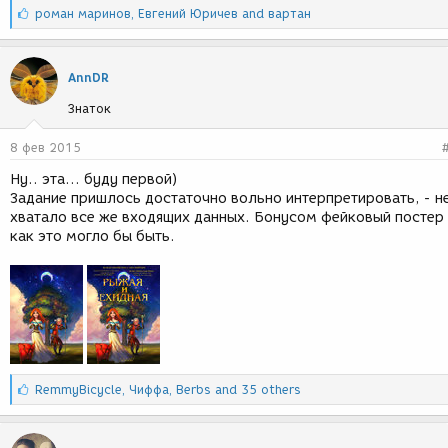
С
роман маринов
,
Евгений Юричев
and
вартан
и
м
п
AnnDR
а
т
Знаток
и
и
8 фев 2015
:
Ну.. эта... буду первой)
Задание пришлось достаточно вольно интерпретировать, - н
хватало все же входящих данных. Бонусом фейковый постер 
как это могло бы быть.
С
RemmyBicycle
,
Чиффа
,
Berbs
and 35 others
и
м
п