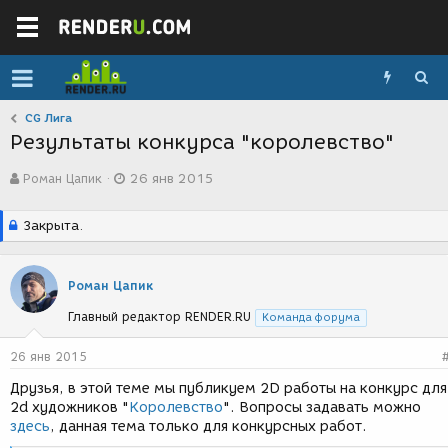
CG Лига
Результаты конкурса "королевство"
А
Д
Роман Цапик
26 янв 2015
в
а
т
т
о
а
Закрыта.
р
с
т
о
е
з
Роман Цапик
м
д
ы
а
Главный редактор RENDER.RU
Команда форума
н
и
26 янв 2015
я
Друзья, в этой теме мы публикуем 2D работы на конкурс для
2d художников "
Королевство
". Вопросы задавать можно
здесь
, данная тема только для конкурсных работ.