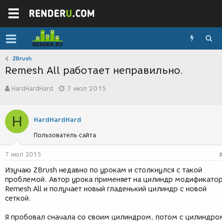
ZBrush
Remesh All работает неправильно.
А
Д
HardHardHard
7 июл 2015
в
а
т
т
о
а
H
р
с
HardHardHard
т
о
Пользователь сайта
е
з
м
д
ы
а
7 июл 2015
н
Изучаю ZBrush недавно по урокам и столкнулся с такой
и
проблемой. Автор урока применяет на цилиндр модификато
я
Remesh All и получает новый гладенький цилиндр с новой
сеткой.
Я пробовал сначала со своим цилиндром, потом с цилиндро