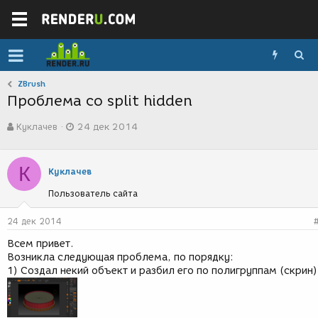
ZBrush
Проблема со split hidden
А
Д
Куклачев
24 дек 2014
в
а
т
т
о
а
К
р
с
Куклачев
т
о
Пользователь сайта
е
з
м
д
ы
а
24 дек 2014
н
Всем привет.
и
Возникла следующая проблема, по порядку:
я
1) Создал некий объект и разбил его по полигруппам (скрин)