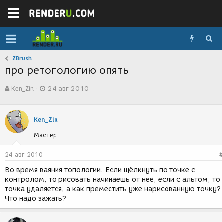
ZBrush
про ретопологию опять
А
Д
Ken_Zin
24 авг 2010
в
а
т
т
о
а
р
с
Ken_Zin
т
о
Мастер
е
з
м
д
ы
а
24 авг 2010
н
Во время ваяния топологии. Если щёлкнуть по точке с
и
контролом, то рисовать начинаешь от неё, если с альтом, то
я
точка удаляется, а как преместить уже нарисованную точку?
Что надо зажать?