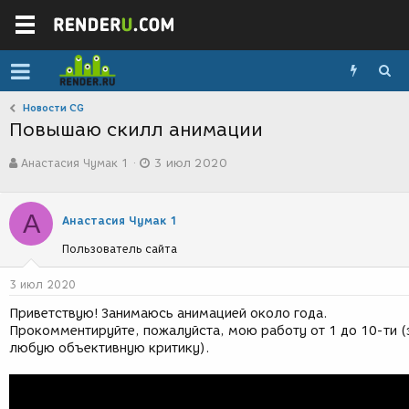
Новости CG
Повышаю скилл анимации
А
Д
Анастасия Чумак 1
3 июл 2020
в
а
т
т
о
а
А
р
с
Анастасия Чумак 1
т
о
Пользователь сайта
е
з
м
д
ы
а
3 июл 2020
н
Приветствую! Занимаюсь анимацией около года.
и
Прокомментируйте, пожалуйста, мою работу от 1 до 10-ти (
я
любую объективную критику).