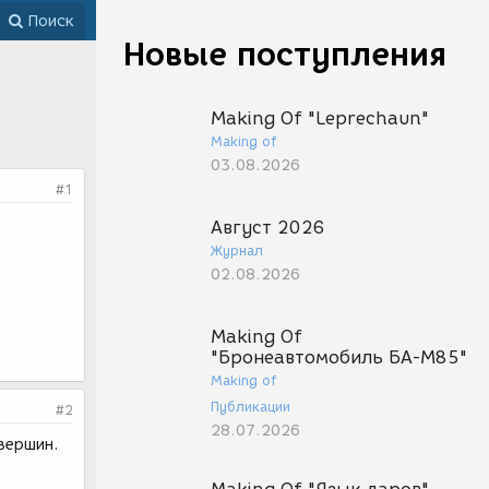
Поиск
Новые поступления
Making Of "Leprechaun"
Making of
03.08.2026
#1
Август 2026
Журнал
02.08.2026
Making Of
"Бронеавтомобиль БА-М85"
Making of
Публикации
#2
28.07.2026
вершин.