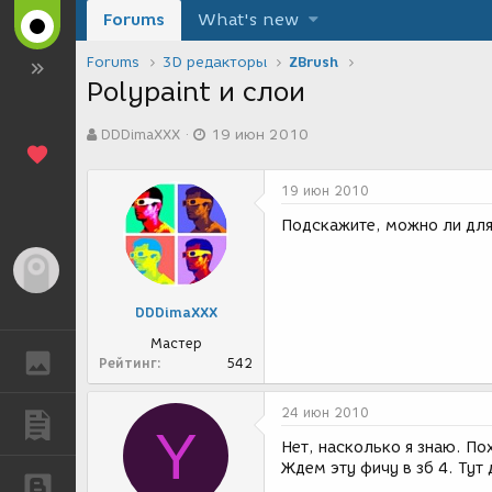
Forums
What's new
Forums
3D редакторы
ZBrush
Polypaint и слои
А
Д
DDDimaXXX
19 июн 2010
в
а
т
т
о
а
19 июн 2010
р
с
т
о
Подскажите, можно ли для
е
з
м
д
Гость
ы
а
н
DDDimaXXX
и
я
Мастер
ГАЛЕРЕЯ
Рейтинг
542
24 июн 2010
ПУБЛИКАЦИИ
Y
Нет, насколько я знаю. П
Ждем эту фичу в зб 4. Ту
БЛОГИ