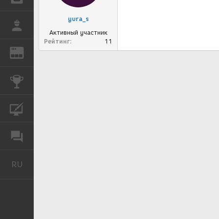
yura_s
РАБОТА
Активный участник
Рейтинг
11
REN
ЖУРНАЛ
КОНКУРСЫ
КУРСЫ
ФОРУМ
RU
Русский