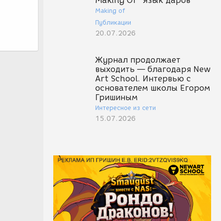
Making Of "Язык даров"
Making of
Публикации
20.07.2026
Журнал продолжает
выходить — благодаря New
Art School. Интервью с
основателем школы Егором
Гришиным
Интересное из сети
15.07.2026