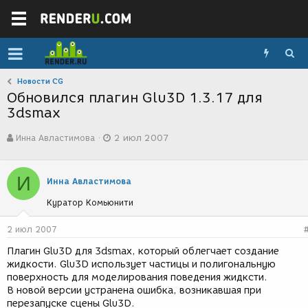
Новости CG
Обновился плагин Glu3D 1.3.17 для
3dsmax
А
Д
Инна Авластимова
2 июл 2007
в
а
т
т
о
а
И
р
с
Инна Авластимова
т
о
Куратор Комьюнити
е
з
м
д
ы
а
2 июл 2007
н
Плагин Glu3D для 3dsmax, который облегчает создание
и
жидкости. Glu3D использует частицы и полигональную
я
поверхность для моделирования поведения жидксти.
В новой версии устранена ошибка, возникавшая при
перезапуске сцены Glu3D.