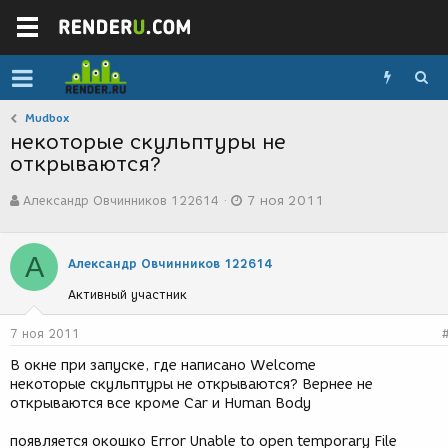
Mudbox
некоторые скульптуры не
открываются?
А
Д
Александр Овчинников 122614
7 ноя 2011
в
а
т
т
о
а
А
р
с
Александр Овчинников 122614
т
о
Активный участник
е
з
м
д
ы
а
7 ноя 2011
н
В окне при запуске, где написано Welcome
и
некоторые скульптуры не открываются? Вернее не
я
открываются все кроме Car и Human Body
появляется окошко Error Unable to open temporary File