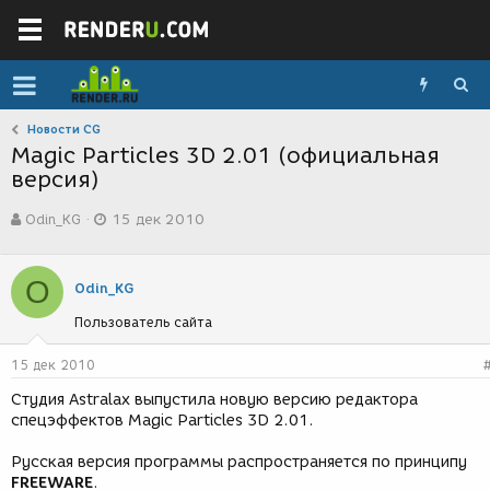
Новости CG
Magic Particles 3D 2.01 (официальная
версия)
А
Д
Odin_KG
15 дек 2010
в
а
т
т
о
а
O
р
с
Odin_KG
т
о
Пользователь сайта
е
з
м
д
ы
а
15 дек 2010
н
Студия Astralax выпустила новую версию редактора
и
спецэффектов Magic Particles 3D 2.01.
я
Русская версия программы распространяется по принципу
FREEWARE
.