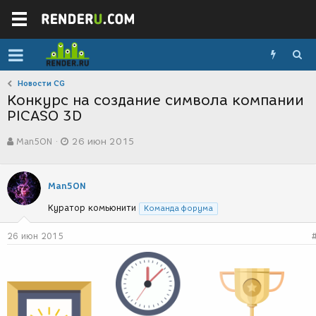
Новости CG
Конкурс на создание символа компании
PICASO 3D
А
Д
Man5ON
26 июн 2015
в
а
т
т
о
а
р
с
Man5ON
т
о
Куратор комьюнити
е
з
Команда форума
м
д
ы
а
26 июн 2015
н
и
я