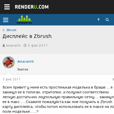
ZBrush
Дисплейс в Zbrush
А
Д
Amaranth
5 фев 2011
в
а
т
т
о
а
р
с
Amaranth
т
о
Знаток
е
з
м
д
ы
а
5 фев 2011
н
Всем привет! у меня есть простенькая моделька в браше....я
и
закинул ее в топоган, отритопил, и получил соответствено
я
легкую достатьчно лоупольную правильную сетку....закинул
ее в макс.....Скажите пожалуйста как мне получить в Zbrush
карту дисплейса, чтобы потом использовать ее в максе на л
поли модельке.....?