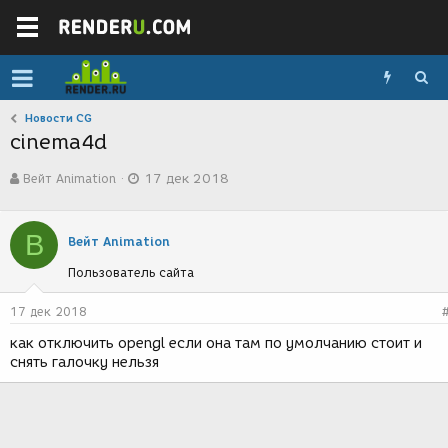
Новости CG
cinema4d
А
Д
Вейт Animation
17 дек 2018
в
а
т
т
о
а
В
р
с
Вейт Animation
т
о
Пользователь сайта
е
з
м
д
ы
а
17 дек 2018
н
как отключить opengl если она там по умолчанию стоит и
и
снять галочку нельзя
я