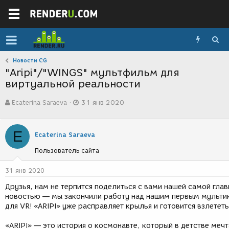
Новости CG
"Aripi"/"WINGS" мультфильм для
виртуальной реальности
А
Д
Ecaterina Saraeva
31 янв 2020
в
а
т
т
о
а
E
р
с
Ecaterina Saraeva
т
о
Пользователь сайта
е
з
м
д
ы
а
31 янв 2020
н
Друзья, нам не терпится поделиться с вами нашей самой гла
и
новостью — мы закончили работу над нашим первым мульти
я
для VR! «ARIPI» уже расправляет крылья и готовится взлететь
«ARIPI» — это история о космонавте, который в детстве меч