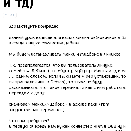
и тд)
УРОК
Здравствуйте комрадес!
данный урок написан для наших юнлингов(новичков в 3д
в среде Линукс семейства Дебиан)
Мы будем устанавливать Майку и Мудбокс в Линуксе
Т.к. предполагается, что вы пользователь Линукс,
семейства Дебиан (это Убунту, Кубунту, Минты и тд и мг
..., одним словом, если вы юзаете *.deb установщик, то
ты принадлежишь к Debian), то я вам не буду
рассказывать, что такое терминал и как с ним работать.
Перейдем к делу:
скачиваем майку/мудбокс - в архиве паки *rpm
запускаем наш терминал :)
Что нам требуется?
В первую очередь нам нужен конвертер RPM в DEB ну и