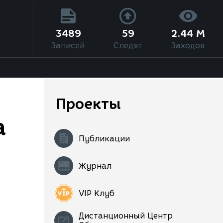
3489
59
2.44 M
Записей
Следят
Заходов
Проекты
а
Публикации
Журнал
VIP Клуб
Дистанционный Центр