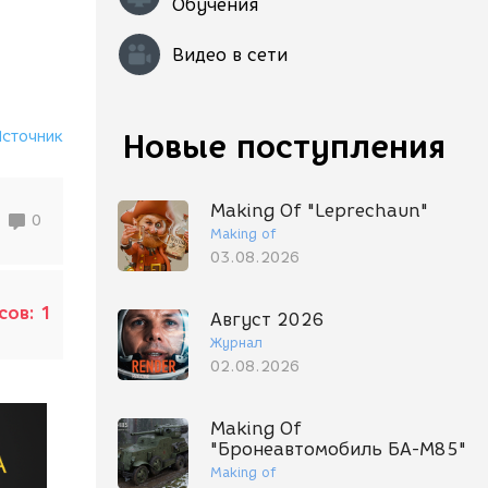
Обучения
Видео в сети
Источник
Новые поступления
Making Of "Leprechaun"
0
Making of
03.08.2026
сов:
1
Август 2026
Журнал
02.08.2026
Making Of
"Бронеавтомобиль БА-М85"
Making of