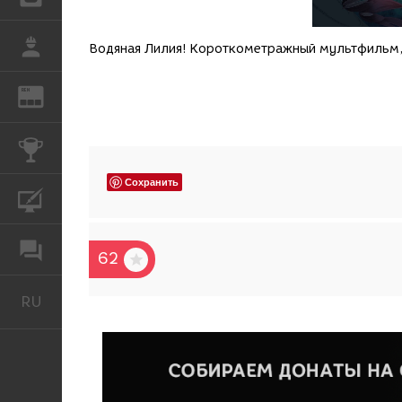
РАБОТА
Водяная Лилия! Короткометражный мультфильм, 
REN
ЖУРНАЛ
КОНКУРСЫ
Сохранить
КУРСЫ
ФОРУМ
62
RU
Русский