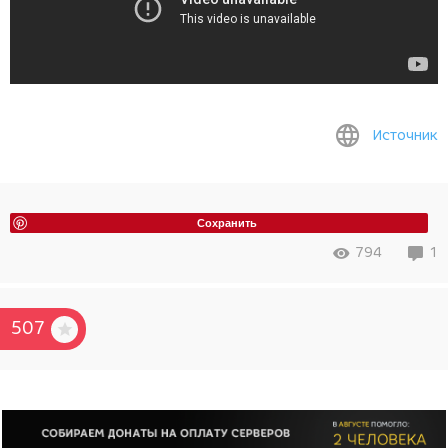
Источник
Сохранить
794
1
507