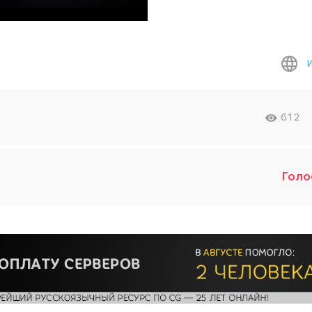
612
Голо