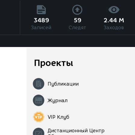
3489
59
2.44 M
Записей
Следят
Заходов
Проекты
Публикации
Журнал
VIP Клуб
Дистанционный Центр