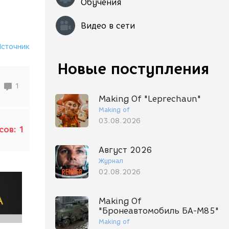
Обучения
Видео в сети
Источник
Новые поступления
1
Making Of "Leprechaun"
Making of
03.08.2026
сов:
1
Август 2026
Журнал
02.08.2026
Making Of
"Бронеавтомобиль БА-М85"
Making of