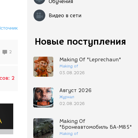
Обучения
Видео в сети
Источник
Новые поступления
2
Making Of "Leprechaun"
Making of
03.08.2026
сов:
2
Август 2026
Журнал
02.08.2026
Making Of
"Бронеавтомобиль БА-М85"
Making of