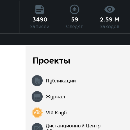
3490
59
2.59 M
Записей
Следят
Заходов
Проекты
Публикации
Журнал
VIP Клуб
Дистанционный Центр