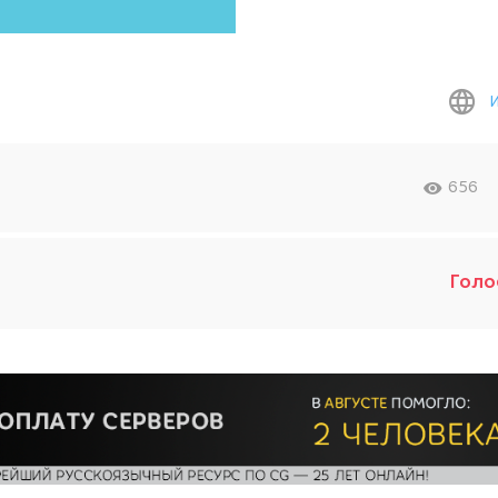
656
Голо