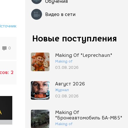
Обучения
Видео в сети
Источник
Новые поступления
0
Making Of "Leprechaun"
Making of
03.08.2026
сов:
2
Август 2026
Журнал
02.08.2026
Making Of
"Бронеавтомобиль БА-М85"
Making of