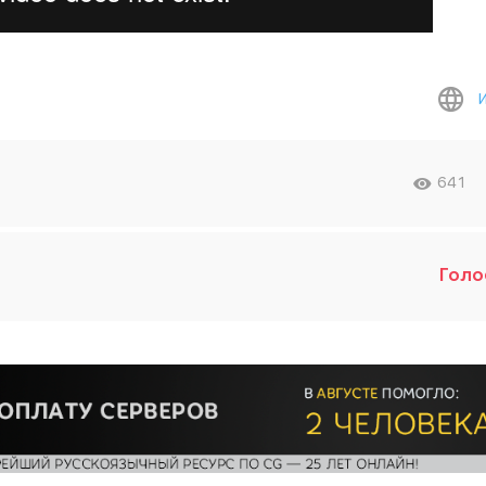
641
Голо