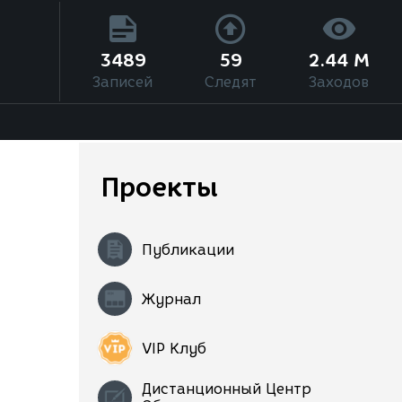
3489
59
2.44 M
Записей
Следят
Заходов
Проекты
Публикации
Журнал
VIP Клуб
Дистанционный Центр