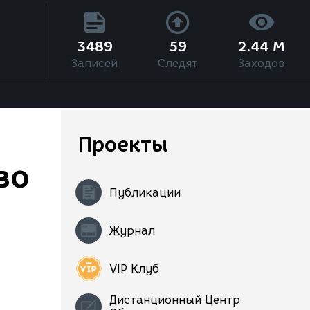
3489
59
2.44 M
Записей
Следят
Заходов
Проекты
во
Публикации
Журнал
VIP Клуб
Дистанционный Центр