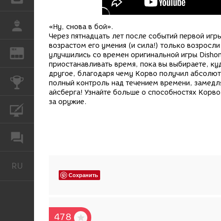
РАБОТА
«Ну, снова в бой».
Через пятнадцать лет после событий первой игры
возрастом его умения (и сила!) только возросли
REN
ЖУРНАЛ
улучшились со времен оригинальной игры Disho
приостанавливать время, пока вы выбираете, ку
другое, благодаря чему Корво получил абсолют
КОНКУРСЫ
полный контроль над течением времени, замедля
айсберга! Узнайте больше о способностях Корво 
за оружие.
КУРСЫ
ФОРУМ
RU
Русский
Сохранить
478