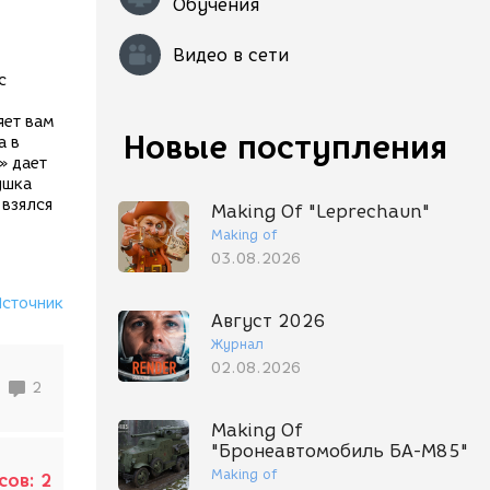
Обучения
Видео в сети
с
яет вам
Новые поступления
а в
» дает
ушка
 взялся
Making Of "Leprechaun"
Making of
03.08.2026
Источник
Август 2026
Журнал
02.08.2026
2
Making Of
"Бронеавтомобиль БА-М85"
Making of
сов:
2