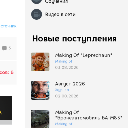
Обучения
Видео в сети
Источник
Новые поступления
5
Making Of "Leprechaun"
Making of
03.08.2026
сов:
6
Август 2026
Журнал
02.08.2026
Making Of
"Бронеавтомобиль БА-М85"
Making of