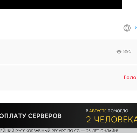
895
Голо