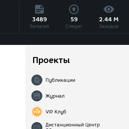
3489
59
2.44 M
Записей
Следят
Заходов
Проекты
Публикации
Журнал
VIP Клуб
Дистанционный Центр