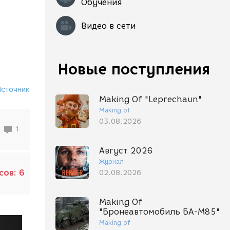
Обучения
Видео в сети
Новые поступления
Источник
Making Of "Leprechaun"
Making of
03.08.2026
1
Август 2026
Журнал
сов:
6
02.08.2026
Making Of
"Бронеавтомобиль БА-М85"
Making of