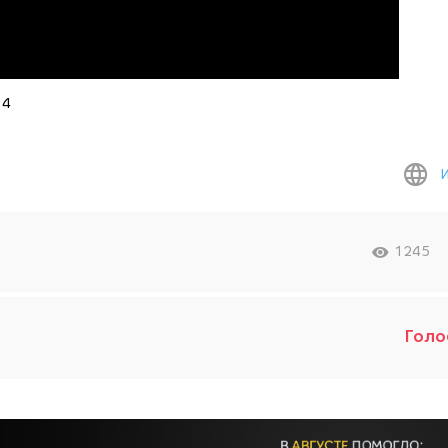
 4
1245
Голо