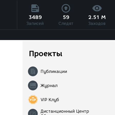
3489
59
2.51 M
Записей
Следят
Заходов
Проекты
Публикации
Журнал
VIP Клуб
Дистанционный Центр